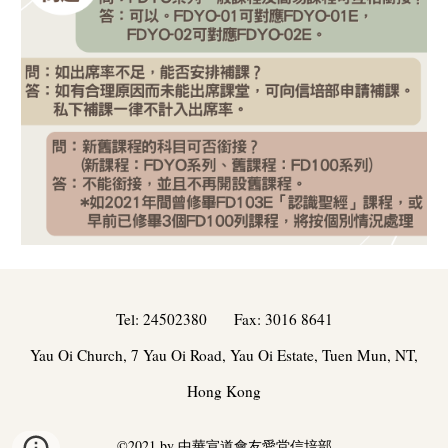
Tel:
24502380
Fax: 3016 8641
Yau Oi Church, 7 Yau Oi Road, Yau Oi Estate, Tuen Mun, NT,
Hong Kong
©202
1
by 中華宣道會友愛堂信培部