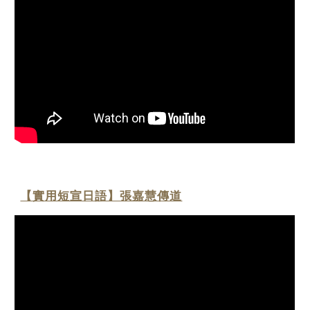
【實用短宣日語】張嘉慧傳道