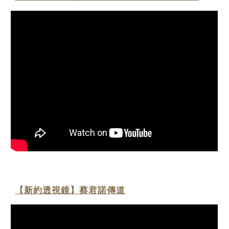
【新約透視鏡】蔡君諾傳道