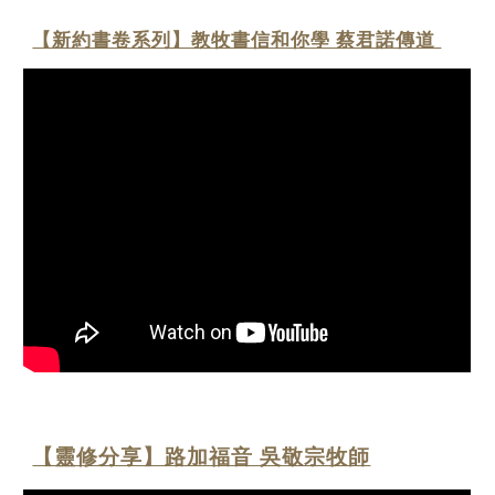
【新約書卷系列】教牧書信和你學 蔡君諾傳道
【靈修分享】路加福音 吳敬宗牧師