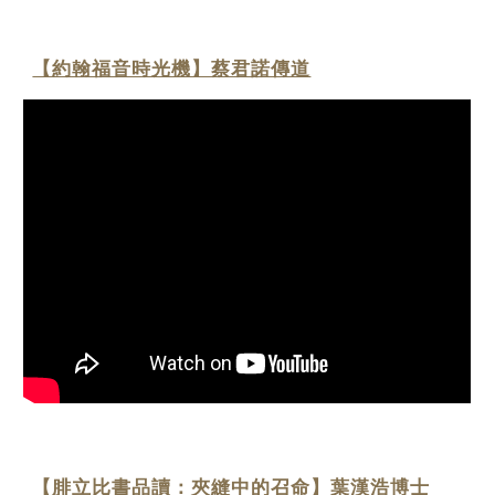
【約翰福音時光機】蔡君諾傳道
【腓立比書品讀：夾縫中的召命】葉漢浩博士