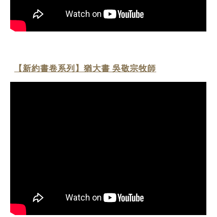
【新約書卷系列】猶大書 吳敬宗牧師