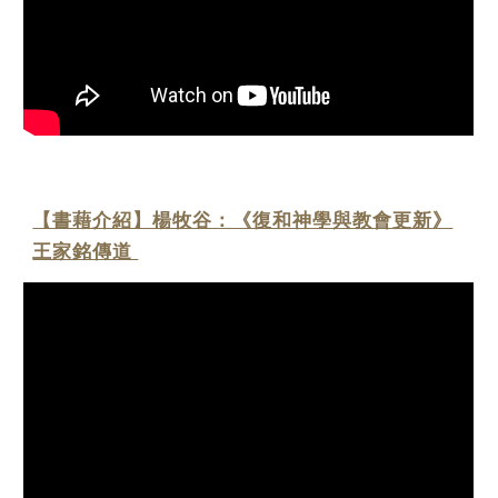
【書藉介紹】楊牧谷：《復和神學與教會更新》
王家銘傳道