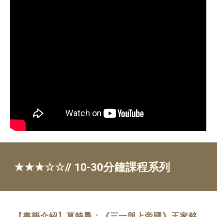
★★★☆☆//
10
-
3
0分鐘課程系列
【書籍介紹】莫特曼：《三一與上帝國》王家銘