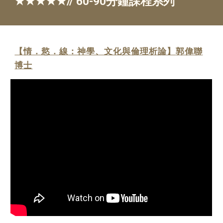
★★★★★//
60
-
9
0分鐘課程系列
【情．慾．線：神學、文化與倫理析論】
郭偉聯
博士