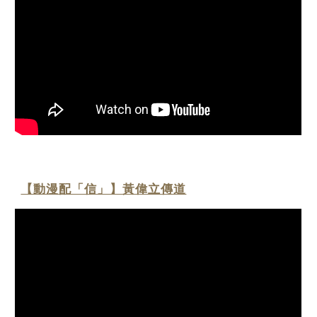
【動漫配「信」】黃偉立傳道