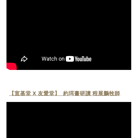
【宣基堂 X 友愛堂】 約珥書研讀 程展鵬牧師